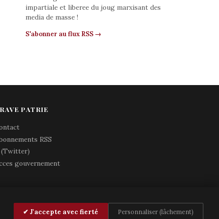
impartiale et liberee du joug marxisant des
media de masse !
S'abonner au flux RSS →
RAVE PATRIE
ontact
bonnements RSS
 (Twitter)
cces gouvernement
✔ J'accepte avec fierté
Personnaliser (lâchement)