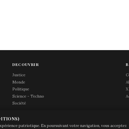
DECOUVRIR
B
Justice
C
Monde
A
Politique
X
Science - Techno
A
Société
ITIONS)
© Brave Patrie + friends
—
 expérience patriotique. En poursuivant votre navigation, vous acceptez