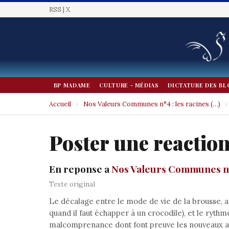
RSS
|
X
BP MADAME
CULTURE - MÉDIAS
DICTATURE DES BL
Accueil
›
Nos Valeurs Communes n°4 : les racines (…)
›
Poster une reactio
En reponse a
Nos Valeurs Communes n°4
Texte original
Le décalage entre le mode de vie de la brousse, ad
quand il faut échapper à un crocodile), et le rythm
malcomprenance dont font preuve les nouveaux ar