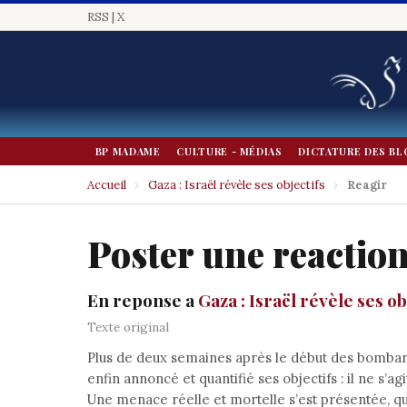
RSS
|
X
BP MADAME
CULTURE - MÉDIAS
DICTATURE DES BL
Accueil
›
Gaza : Israël révèle ses objectifs
›
Reagir
Poster une reactio
En reponse a
Gaza : Israël révèle ses ob
Texte original
Plus de deux semaines après le début des bombar
enfin annoncé et quantifié ses objectifs : il ne s’
Une menace réelle et mortelle s’est présentée, qu