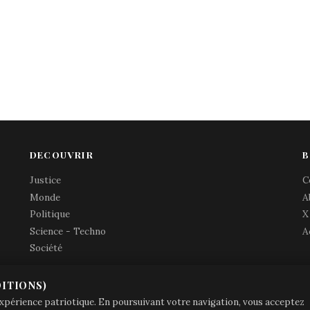
DECOUVRIR
B
Justice
C
Monde
A
Politique
X
Science - Techno
A
Société
ITIONS)
© Brave Patrie + friends
—
 expérience patriotique. En poursuivant votre navigation, vous acceptez