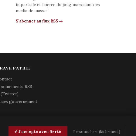
impartiale et liberee du joug marxisant des
media de masse !
S'abonner au flux RSS →
RAVE PATRIE
ontact
bonnements RSS
 (Twitter)
cces gouvernement
✔ J'accepte avec fierté
Personnaliser (lâchement)