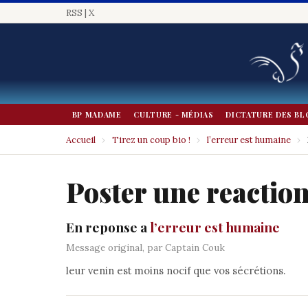
RSS
|
X
BP MADAME
CULTURE - MÉDIAS
DICTATURE DES BL
Accueil
›
Tirez un coup bio !
›
l’erreur est humaine
›
Poster une reactio
En reponse a
l’erreur est humaine
Message original, par Captain Couk
leur venin est moins nocif que vos sécrétions.