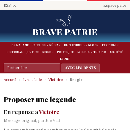
RSS
|
X
Espace prive
BRAVE PATRIE
BP MADAME
CULTURE - MÉDIAS
DICTATURE DES BLOGS
ECONOMIE
EDITORIAL
JUSTICE
MONDE
POLITIQUE
SCIENCE - TECHNO
SOCIÉTÉ
SPORT
Accueil
›
L’escalade
›
Victoire
›
Reagir
Proposer une legende
En reponse a
Victoire
Message original, par Joe Vial