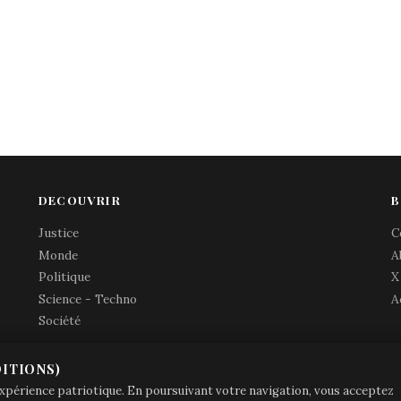
DECOUVRIR
B
Justice
C
Monde
A
Politique
X
Science - Techno
A
Société
ITIONS)
© Brave Patrie + friends
—
 expérience patriotique. En poursuivant votre navigation, vous acceptez