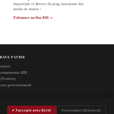
impartiale et liberee du joug marxisant des
media de masse !
S'abonner au flux RSS →
RAVE PATRIE
ontact
bonnements RSS
 (Twitter)
cces gouvernement
✔ J'accepte avec fierté
Personnaliser (lâchement)