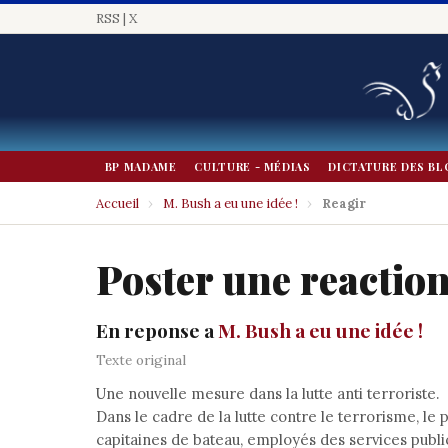
RSS
|
X
BP MADAME
CULTURE - MÉDIAS
DICTATURE DES BL
Accueil
›
M. Bush a eu une idée !
›
Reagir
Poster une reactio
En reponse a
M. Bush a eu une idée !
Texte original
Une nouvelle mesure dans la lutte anti terroriste.
Dans le cadre de la lutte contre le terrorisme, le 
capitaines de bateau, employés des services public