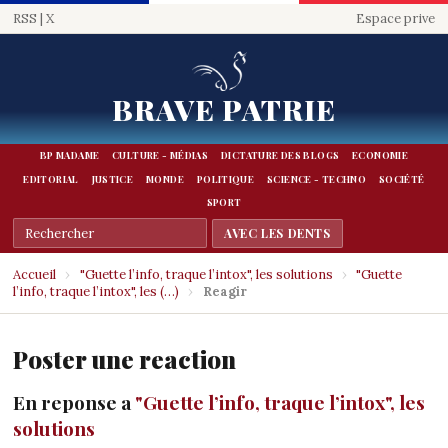
RSS
|
X
Espace prive
BRAVE PATRIE
BP MADAME
CULTURE - MÉDIAS
DICTATURE DES BLOGS
ECONOMIE
EDITORIAL
JUSTICE
MONDE
POLITIQUE
SCIENCE - TECHNO
SOCIÉTÉ
SPORT
Accueil
›
"Guette l’info, traque l’intox", les solutions
›
"Guette
l’info, traque l’intox", les (…)
›
Reagir
Poster une reaction
En reponse a
"Guette l’info, traque l’intox", les
solutions