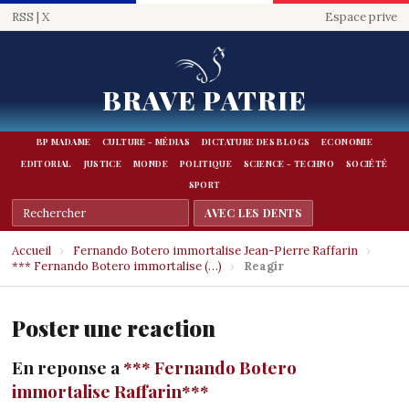
RSS
|
X
Espace prive
BRAVE PATRIE
BP MADAME
CULTURE - MÉDIAS
DICTATURE DES BLOGS
ECONOMIE
EDITORIAL
JUSTICE
MONDE
POLITIQUE
SCIENCE - TECHNO
SOCIÉTÉ
SPORT
Accueil
›
Fernando Botero immortalise Jean-Pierre Raffarin
›
*** Fernando Botero immortalise (…)
›
Reagir
Poster une reaction
En reponse a
*** Fernando Botero
immortalise Raffarin***