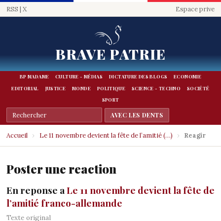
RSS
|
X
Espace prive
BRAVE PATRIE
BP MADAME
CULTURE - MÉDIAS
DICTATURE DES BLOGS
ECONOMIE
EDITORIAL
JUSTICE
MONDE
POLITIQUE
SCIENCE - TECHNO
SOCIÉTÉ
SPORT
Accueil
›
Le 11 novembre devient la fête de l’amitié (…)
›
Reagir
Poster une reaction
En reponse a
Le 11 novembre devient la fête de
l’amitié franco-allemande
Texte original