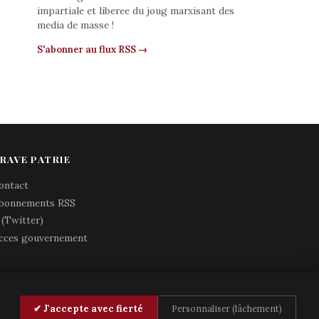
impartiale et liberee du joug marxisant des
media de masse !
S'abonner au flux RSS →
RAVE PATRIE
ontact
bonnements RSS
 (Twitter)
cces gouvernement
✔ J'accepte avec fierté
Personnaliser (lâchement)