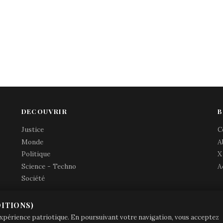
DECOUVRIR
B
Justice
C
Monde
A
Politique
X
Science - Techno
A
Société
ITIONS)
© Brave Patrie + friends
—
 expérience patriotique. En poursuivant votre navigation, vous acceptez