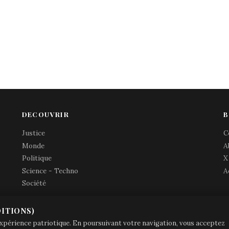
DECOUVRIR
B
Justice
C
Monde
A
Politique
X
Science - Techno
A
Société
ITIONS)
© Brave Patrie + friends
—
 expérience patriotique. En poursuivant votre navigation, vous acceptez