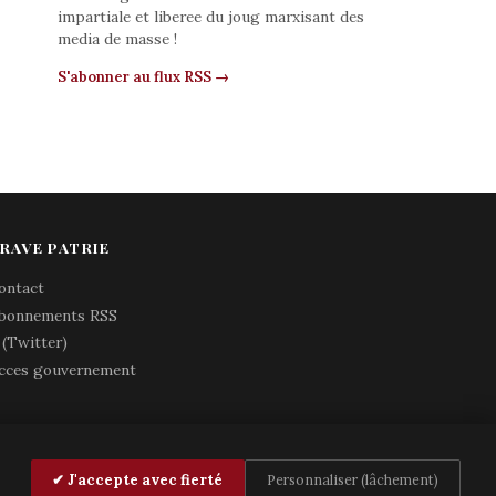
impartiale et liberee du joug marxisant des
media de masse !
S'abonner au flux RSS →
RAVE PATRIE
ontact
bonnements RSS
 (Twitter)
cces gouvernement
✔ J'accepte avec fierté
Personnaliser (lâchement)