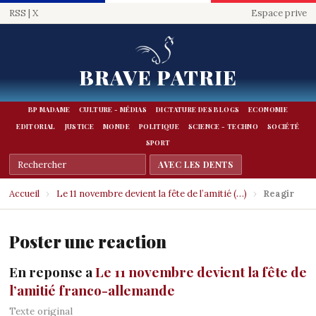
RSS
|
X
Espace prive
BRAVE PATRIE
BP MADAME
CULTURE - MÉDIAS
DICTATURE DES BLOGS
ECONOMIE
EDITORIAL
JUSTICE
MONDE
POLITIQUE
SCIENCE - TECHNO
SOCIÉTÉ
SPORT
Accueil
›
Le 11 novembre devient la fête de l’amitié (…)
›
Reagir
Poster une reaction
En reponse a
Le 11 novembre devient la fête de
l’amitié franco-allemande
Texte original