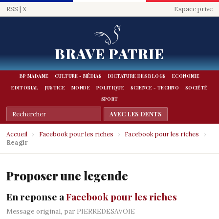
RSS
|
X
Espace prive
BRAVE PATRIE
BP MADAME
CULTURE - MÉDIAS
DICTATURE DES BLOGS
ECONOMIE
EDITORIAL
JUSTICE
MONDE
POLITIQUE
SCIENCE - TECHNO
SOCIÉTÉ
SPORT
Accueil
›
Facebook pour les riches
›
Facebook pour les riches
›
Reagir
Proposer une legende
En reponse a
Facebook pour les riches
Message original, par PIERREDESAVOIE