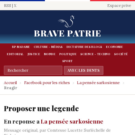
RSS
|
X
Espace prive
BRAVE PATRIE
BP MADAME
CULTURE - MÉDIAS
DICTATURE DES BLOGS
ECONOMIE
EDITORIAL
JUSTICE
MONDE
POLITIQUE
SCIENCE - TECHNO
SOCIÉTÉ
SPORT
Accueil
›
Facebook pour les riches
›
La pensée sarkosienne
›
Reagir
Proposer une legende
En reponse a
La pensée sarkosienne
Message original, par Comtesse Lucette Surléchelle de