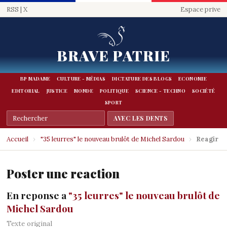
RSS
|
X
Espace prive
BRAVE PATRIE
BP MADAME
CULTURE - MÉDIAS
DICTATURE DES BLOGS
ECONOMIE
EDITORIAL
JUSTICE
MONDE
POLITIQUE
SCIENCE - TECHNO
SOCIÉTÉ
SPORT
Accueil
›
"35 leurres" le nouveau brulôt de Michel Sardou
›
Reagir
Poster une reaction
En reponse a
"35 leurres" le nouveau brulôt de
Michel Sardou
Texte original