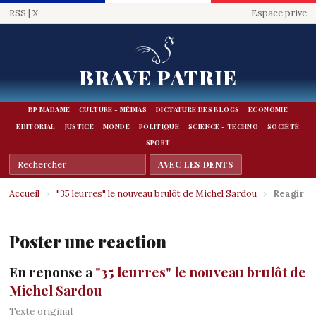
RSS
|
X
Espace prive
BRAVE PATRIE
BP MADAME
CULTURE - MÉDIAS
DICTATURE DES BLOGS
ECONOMIE
EDITORIAL
JUSTICE
MONDE
POLITIQUE
SCIENCE - TECHNO
SOCIÉTÉ
SPORT
Accueil
›
"35 leurres" le nouveau brulôt de Michel Sardou
›
Reagir
Poster une reaction
En reponse a
"35 leurres" le nouveau brulôt de
Michel Sardou
Texte original