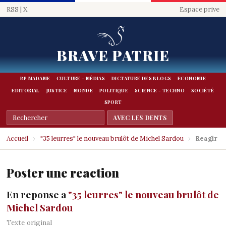
RSS
|
X
Espace prive
BRAVE PATRIE
BP MADAME
CULTURE - MÉDIAS
DICTATURE DES BLOGS
ECONOMIE
EDITORIAL
JUSTICE
MONDE
POLITIQUE
SCIENCE - TECHNO
SOCIÉTÉ
SPORT
Accueil
›
"35 leurres" le nouveau brulôt de Michel Sardou
›
Reagir
Poster une reaction
En reponse a
"35 leurres" le nouveau brulôt de
Michel Sardou
Texte original