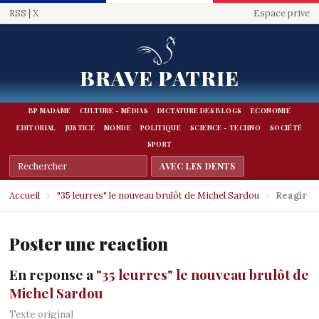
RSS
|
X
Espace prive
BRAVE PATRIE
BP MADAME
CULTURE - MÉDIAS
DICTATURE DES BLOGS
ECONOMIE
EDITORIAL
JUSTICE
MONDE
POLITIQUE
SCIENCE - TECHNO
SOCIÉTÉ
SPORT
Accueil
›
"35 leurres" le nouveau brulôt de Michel Sardou
›
Reagir
Poster une reaction
En reponse a
"35 leurres" le nouveau brulôt de
Michel Sardou
Texte original