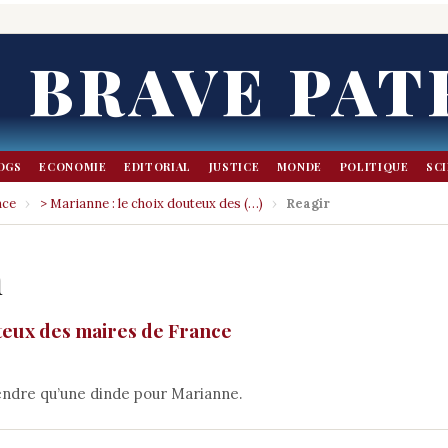
BRAVE PAT
OGS
ECONOMIE
EDITORIAL
JUSTICE
MONDE
POLITIQUE
SC
nce
›
> Marianne : le choix douteux des (…)
›
Reagir
n
uteux des maires de France
endre qu’une dinde pour Marianne.