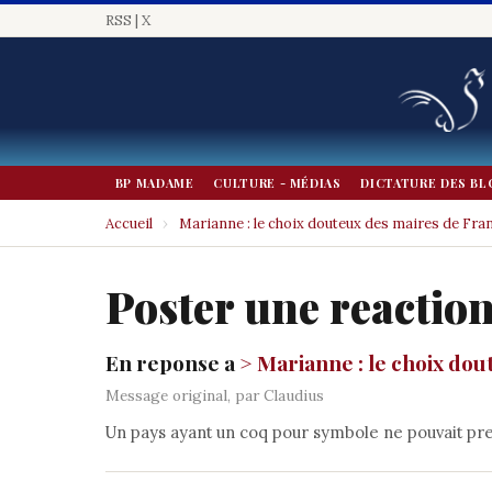
RSS
|
X
BP MADAME
CULTURE - MÉDIAS
DICTATURE DES BL
Accueil
›
Marianne : le choix douteux des maires de Fra
Poster une reactio
En reponse a
> Marianne : le choix do
Message original, par Claudius
Un pays ayant un coq pour symbole ne pouvait pr