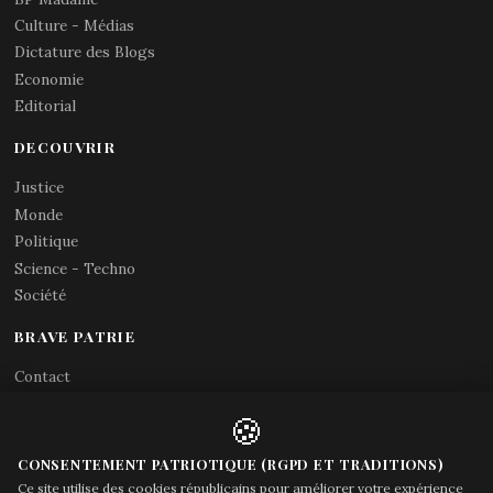
Culture - Médias
Dictature des Blogs
Economie
Editorial
DECOUVRIR
Justice
Monde
Politique
Science - Techno
Société
BRAVE PATRIE
Contact
Abonnements RSS
🍪
X (Twitter)
Acces gouvernement
CONSENTEMENT PATRIOTIQUE (RGPD ET TRADITIONS)
Ce site utilise des cookies républicains pour améliorer votre expérience