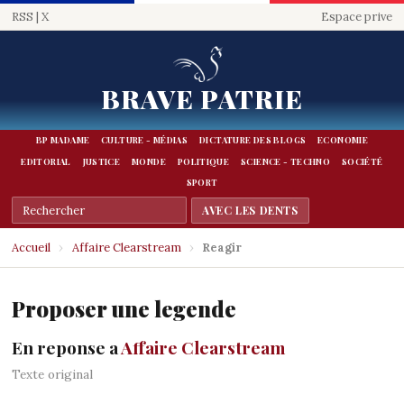
RSS
|
X
Espace prive
BRAVE PATRIE
BP MADAME
CULTURE - MÉDIAS
DICTATURE DES BLOGS
ECONOMIE
EDITORIAL
JUSTICE
MONDE
POLITIQUE
SCIENCE - TECHNO
SOCIÉTÉ
SPORT
Accueil
›
Affaire Clearstream
›
Reagir
Proposer une legende
En reponse a
Affaire Clearstream
Texte original