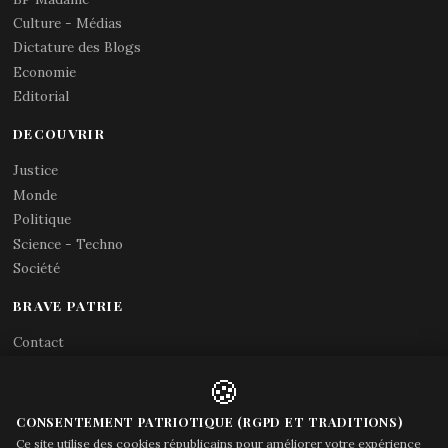
Culture - Médias
Dictature des Blogs
Economie
Editorial
DECOUVRIR
Justice
Monde
Politique
Science - Techno
Société
BRAVE PATRIE
Contact
Abonnements RSS
🍪
X (Twitter)
Acces gouvernement
CONSENTEMENT PATRIOTIQUE (RGPD ET TRADITIONS)
Ce site utilise des cookies républicains pour améliorer votre expérience