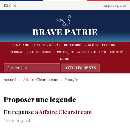
RSS
|
X
Espace prive
BRAVE PATRIE
BP MADAME
CULTURE - MÉDIAS
DICTATURE DES BLOGS
ECONOMIE
EDITORIAL
JUSTICE
MONDE
POLITIQUE
SCIENCE - TECHNO
SOCIÉTÉ
SPORT
Accueil
›
Affaire Clearstream
›
Reagir
Proposer une legende
En reponse a
Affaire Clearstream
Texte original