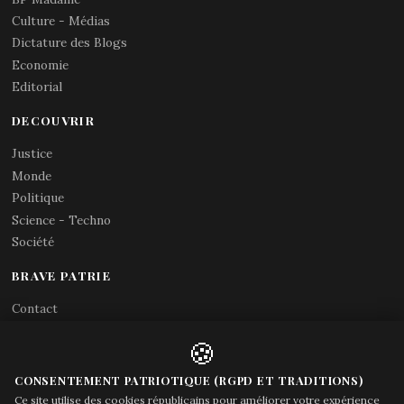
Culture - Médias
Dictature des Blogs
Economie
Editorial
DECOUVRIR
Justice
Monde
Politique
Science - Techno
Société
BRAVE PATRIE
Contact
Abonnements RSS
🍪
X (Twitter)
Acces gouvernement
CONSENTEMENT PATRIOTIQUE (RGPD ET TRADITIONS)
Ce site utilise des cookies républicains pour améliorer votre expérience