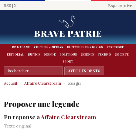
RSS
|
X
Espace prive
BRAVE PATRIE
BP MADAME
CULTURE - MÉDIAS
DICTATURE DES BLOGS
ECONOMIE
EDITORIAL
JUSTICE
MONDE
POLITIQUE
SCIENCE - TECHNO
SOCIÉTÉ
SPORT
Accueil
›
Affaire Clearstream
›
Reagir
Proposer une legende
En reponse a
Affaire Clearstream
Texte original