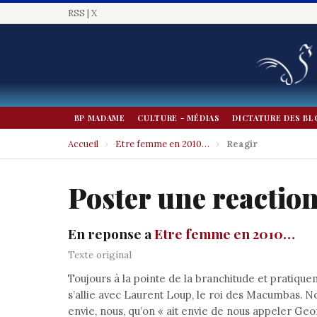
RSS
|
X
BP MADAME
CULTURE - MÉDIAS
DICTATURE DES BL
Accueil
›
Etre femme en 2010…
›
Reagir
Poster une reactio
En reponse a
Etre femme en 2010…
Texte original
Toujours à la pointe de la branchitude et pratiq
s’allie avec Laurent Loup, le roi des Macumbas. Non
envie, nous, qu’on « ait envie de nous appeler Geo