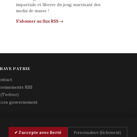
impartiale et liberee du joug marxisant des
media de masse !
S'abonner au flux RSS →
RAVE PATRIE
ontact
bonnements RSS
 (Twitter)
cces gouvernement
✔ J'accepte avec fierté
Personnaliser (lâchement)