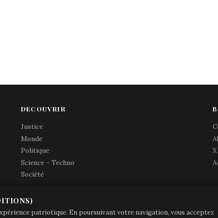
DECOUVRIR
B
Justice
C
Monde
A
Politique
X
Science - Techno
A
Société
ITIONS)
© Brave Patrie + friends
—
 expérience patriotique. En poursuivant votre navigation, vous acceptez