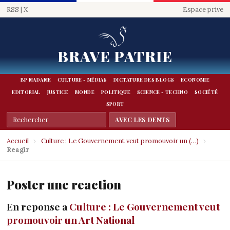
RSS
|
X
Espace prive
BRAVE PATRIE
BP MADAME
CULTURE - MÉDIAS
DICTATURE DES BLOGS
ECONOMIE
EDITORIAL
JUSTICE
MONDE
POLITIQUE
SCIENCE - TECHNO
SOCIÉTÉ
SPORT
Accueil
›
Culture : Le Gouvernement veut promouvoir un (…)
›
Reagir
Poster une reaction
En reponse a
Culture : Le Gouvernement veut
promouvoir un Art National