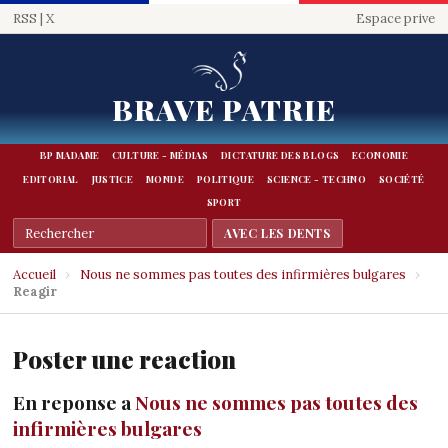
RSS
|
X
Espace prive
BRAVE PATRIE
BP MADAME
CULTURE - MÉDIAS
DICTATURE DES BLOGS
ECONOMIE
EDITORIAL
JUSTICE
MONDE
POLITIQUE
SCIENCE - TECHNO
SOCIÉTÉ
SPORT
Accueil
›
Nous ne sommes pas toutes des infirmières bulgares
›
Reagir
Poster une reaction
En reponse a
Nous ne sommes pas toutes des
infirmières bulgares