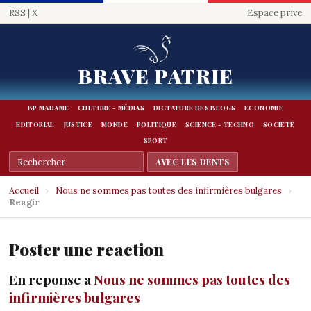
RSS
|
X
Espace prive
BRAVE PATRIE
BP MADAME
CULTURE - MÉDIAS
DICTATURE DES BLOGS
ECONOMIE
EDITORIAL
JUSTICE
MONDE
POLITIQUE
SCIENCE - TECHNO
SOCIÉTÉ
SPORT
Accueil
›
Nous ne sommes pas toutes des infirmières bulgares
›
Reagir
Poster une reaction
En reponse a
Nous ne sommes pas toutes des
infirmières bulgares