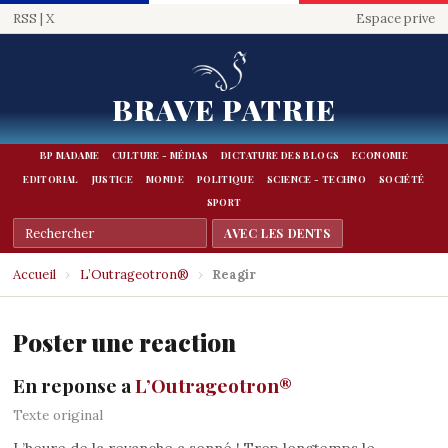
RSS
|
X
Espace prive
BRAVE PATRIE
BP MADAME
CULTURE - MÉDIAS
DICTATURE DES BLOGS
ECONOMIE
EDITORIAL
JUSTICE
MONDE
POLITIQUE
SCIENCE - TECHNO
SOCIÉTÉ
SPORT
Accueil
›
L’Outrageotron®
›
Reagir
Poster une reaction
En reponse a
L’Outrageotron®
Texte original