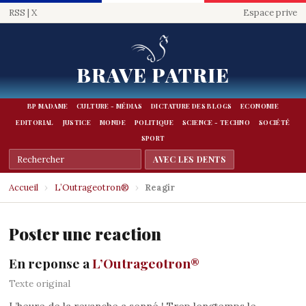
RSS
|
X
Espace prive
BRAVE PATRIE
BP MADAME
CULTURE - MÉDIAS
DICTATURE DES BLOGS
ECONOMIE
EDITORIAL
JUSTICE
MONDE
POLITIQUE
SCIENCE - TECHNO
SOCIÉTÉ
SPORT
Accueil
›
L’Outrageotron®
›
Reagir
Poster une reaction
En reponse a
L’Outrageotron®
Texte original