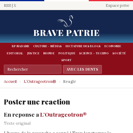
RSS
|
X
Espace prive
BRAVE PATRIE
BP MADAME
CULTURE - MÉDIAS
DICTATURE DES BLOGS
ECONOMIE
EDITORIAL
JUSTICE
MONDE
POLITIQUE
SCIENCE - TECHNO
SOCIÉTÉ
SPORT
Accueil
›
L’Outrageotron®
›
Reagir
Poster une reaction
En reponse a
L’Outrageotron®
Texte original