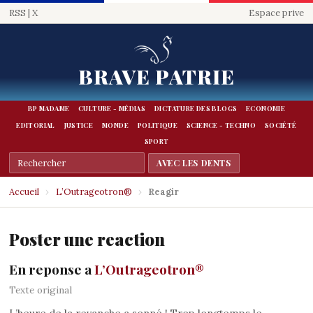
RSS
|
X
Espace prive
BRAVE PATRIE
BP MADAME
CULTURE - MÉDIAS
DICTATURE DES BLOGS
ECONOMIE
EDITORIAL
JUSTICE
MONDE
POLITIQUE
SCIENCE - TECHNO
SOCIÉTÉ
SPORT
Accueil
›
L’Outrageotron®
›
Reagir
Poster une reaction
En reponse a
L’Outrageotron®
Texte original