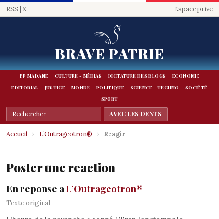
RSS
|
X
Espace prive
BRAVE PATRIE
BP MADAME
CULTURE - MÉDIAS
DICTATURE DES BLOGS
ECONOMIE
EDITORIAL
JUSTICE
MONDE
POLITIQUE
SCIENCE - TECHNO
SOCIÉTÉ
SPORT
Accueil
›
L’Outrageotron®
›
Reagir
Poster une reaction
En reponse a
L’Outrageotron®
Texte original