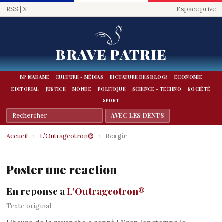
RSS
|
X
Espace prive
BRAVE PATRIE
BP MADAME
CULTURE - MÉDIAS
DICTATURE DES BLOGS
ECONOMIE
EDITORIAL
JUSTICE
MONDE
POLITIQUE
SCIENCE - TECHNO
SOCIÉTÉ
SPORT
Accueil
›
L’Outrageotron®
›
Reagir
Poster une reaction
En reponse a
L’Outrageotron®
Texte original