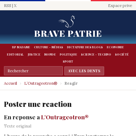
RSS
|
X
Espace prive
BRAVE PATRIE
BP MADAME
CULTURE - MÉDIAS
DICTATURE DES BLOGS
ECONOMIE
EDITORIAL
JUSTICE
MONDE
POLITIQUE
SCIENCE - TECHNO
SOCIÉTÉ
SPORT
Accueil
›
L’Outrageotron®
›
Reagir
Poster une reaction
En reponse a
L’Outrageotron®
Texte original