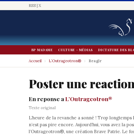
RSS
|
X
BP MADAME
CULTURE - MÉDIAS
DICTATURE DES BL
Accueil
›
L’Outrageotron®
›
Reagir
Poster une reactio
En reponse a
L’Outrageotron®
Texte original
L’heure de la revanche a sonné ! Trop longtemps l
n’est pas pire encore. Aujourd’hui, vous avez la po
l’Outrageotron®, une création Brave Patrie. Le fo