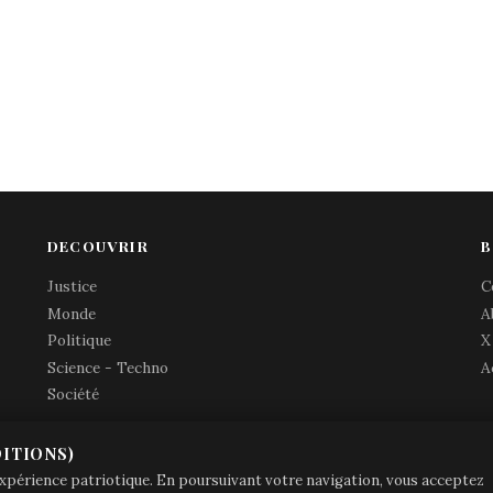
DECOUVRIR
B
Justice
C
Monde
A
Politique
X
Science - Techno
A
Société
ITIONS)
© Brave Patrie + friends
—
 expérience patriotique. En poursuivant votre navigation, vous acceptez