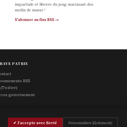
impartiale et liberee du joug marxisant des
media de masse !
S'abonner au flux RSS →
RAVE PATRIE
ontact
bonnements RSS
 (Twitter)
cces gouvernement
✔ J'accepte avec fierté
Personnaliser (lâchement)