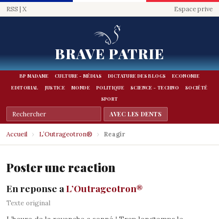
RSS
|
X
Espace prive
BRAVE PATRIE
BP MADAME
CULTURE - MÉDIAS
DICTATURE DES BLOGS
ECONOMIE
EDITORIAL
JUSTICE
MONDE
POLITIQUE
SCIENCE - TECHNO
SOCIÉTÉ
SPORT
Accueil
›
L’Outrageotron®
›
Reagir
Poster une reaction
En reponse a
L’Outrageotron®
Texte original