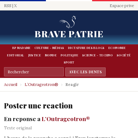
RSS
|
X
Espace prive
BRAVE PATRIE
BP MADAME
CULTURE - MÉDIAS
DICTATURE DES BLOGS
ECONOMIE
EDITORIAL
JUSTICE
MONDE
POLITIQUE
SCIENCE - TECHNO
SOCIÉTÉ
SPORT
Accueil
›
L’Outrageotron®
›
Reagir
Poster une reaction
En reponse a
L’Outrageotron®
Texte original