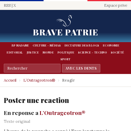
RSS
|
X
Espace prive
BRAVE PATRIE
BP MADAME
CULTURE - MÉDIAS
DICTATURE DES BLOGS
ECONOMIE
EDITORIAL
JUSTICE
MONDE
POLITIQUE
SCIENCE - TECHNO
SOCIÉTÉ
SPORT
Accueil
›
L’Outrageotron®
›
Reagir
Poster une reaction
En reponse a
L’Outrageotron®
Texte original