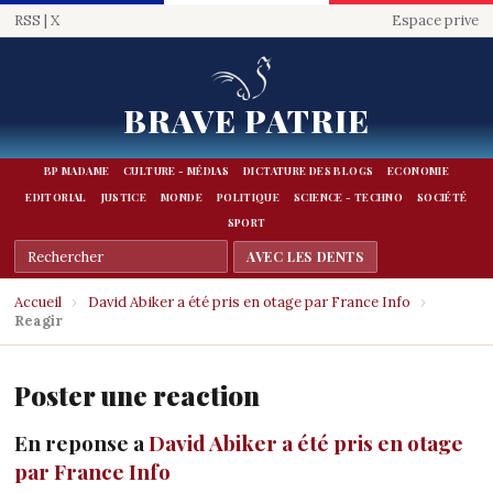
RSS
|
X
Espace prive
BRAVE PATRIE
BP MADAME
CULTURE - MÉDIAS
DICTATURE DES BLOGS
ECONOMIE
EDITORIAL
JUSTICE
MONDE
POLITIQUE
SCIENCE - TECHNO
SOCIÉTÉ
SPORT
Accueil
›
David Abiker a été pris en otage par France Info
›
Reagir
Poster une reaction
En reponse a
David Abiker a été pris en otage
par France Info