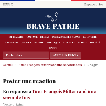
RSS
|
X
Espace prive
BRAVE PATRIE
BP MADAME
CULTURE - MÉDIAS
DICTATURE DES BLOGS
ECONOMIE
EDITORIAL
JUSTICE
MONDE
POLITIQUE
SCIENCE - TECHNO
SOCIÉTÉ
SPORT
Accueil
›
Tuer François Mitterrand une seconde fois
›
Reagir
Poster une reaction
En reponse a
Tuer François Mitterrand une
seconde fois
Texte original