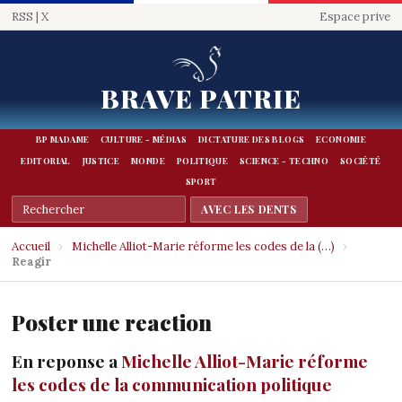
RSS
|
X
Espace prive
BRAVE PATRIE
BP MADAME
CULTURE - MÉDIAS
DICTATURE DES BLOGS
ECONOMIE
EDITORIAL
JUSTICE
MONDE
POLITIQUE
SCIENCE - TECHNO
SOCIÉTÉ
SPORT
Accueil
›
Michelle Alliot-Marie réforme les codes de la (…)
›
Reagir
Poster une reaction
En reponse a
Michelle Alliot-Marie réforme
les codes de la communication politique