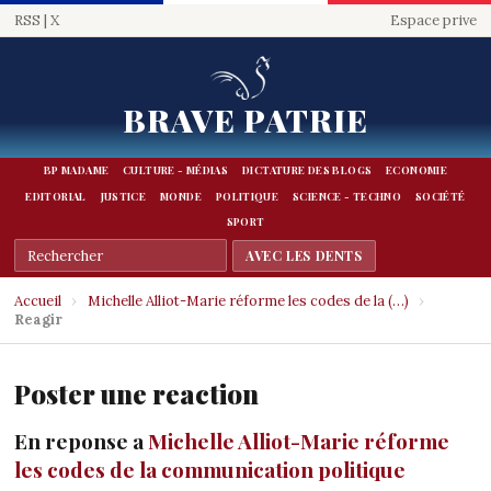
RSS
|
X
Espace prive
BRAVE PATRIE
BP MADAME
CULTURE - MÉDIAS
DICTATURE DES BLOGS
ECONOMIE
EDITORIAL
JUSTICE
MONDE
POLITIQUE
SCIENCE - TECHNO
SOCIÉTÉ
SPORT
Accueil
›
Michelle Alliot-Marie réforme les codes de la (…)
›
Reagir
Poster une reaction
En reponse a
Michelle Alliot-Marie réforme
les codes de la communication politique