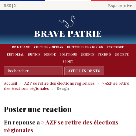
RSS
|
X
Espace prive
BRAVE PATRIE
BP MADAME
CULTURE - MÉDIAS
DICTATURE DES BLOGS
ECONOMIE
EDITORIAL
JUSTICE
MONDE
POLITIQUE
SCIENCE - TECHNO
SOCIÉTÉ
SPORT
Accueil
›
AZF se retire des élections régionales
›
> AZF se retire
des élections régionales
›
Reagir
Poster une reaction
En reponse a
> AZF se retire des élections
régionales