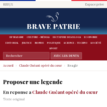
RSS
|
X
Espace prive
BRAVE PATRIE
BP MADAME
CULTURE - MÉDIAS
DICTATURE DES BLOGS
ECONOMIE
EDITORIAL
JUSTICE
MONDE
POLITIQUE
SCIENCE - TECHNO
SOCIÉTÉ
SPORT
Accueil
›
Claude Guéant opéré du cœur
›
Reagir
Proposer une legende
En reponse a
Claude Guéant opéré du cœur
Texte original