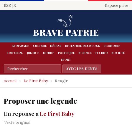
RSS
|
X
Espace prive
BRAVE PATRIE
BP MADAME
CULTURE - MÉDIAS
DICTATURE DES BLOGS
ECONOMIE
EDITORIAL
JUSTICE
MONDE
POLITIQUE
SCIENCE - TECHNO
SOCIÉTÉ
SPORT
Accueil
›
Le First Baby
›
Reagir
Proposer une legende
En reponse a
Le First Baby
Texte original