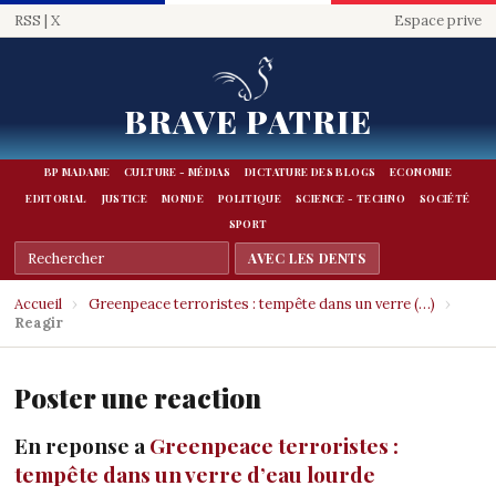
RSS
|
X
Espace prive
BRAVE PATRIE
BP MADAME
CULTURE - MÉDIAS
DICTATURE DES BLOGS
ECONOMIE
EDITORIAL
JUSTICE
MONDE
POLITIQUE
SCIENCE - TECHNO
SOCIÉTÉ
SPORT
Accueil
›
Greenpeace terroristes : tempête dans un verre (…)
›
Reagir
Poster une reaction
En reponse a
Greenpeace terroristes :
tempête dans un verre d’eau lourde