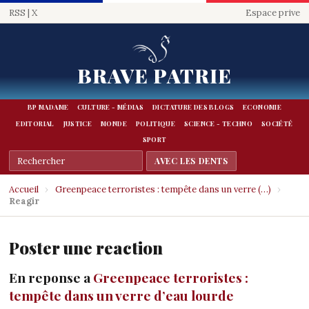
RSS
|
X
Espace prive
BRAVE PATRIE
BP MADAME
CULTURE - MÉDIAS
DICTATURE DES BLOGS
ECONOMIE
EDITORIAL
JUSTICE
MONDE
POLITIQUE
SCIENCE - TECHNO
SOCIÉTÉ
SPORT
Accueil
›
Greenpeace terroristes : tempête dans un verre (…)
›
Reagir
Poster une reaction
En reponse a
Greenpeace terroristes :
tempête dans un verre d’eau lourde