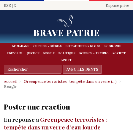
RSS
|
X
Espace prive
BRAVE PATRIE
BP MADAME
CULTURE - MÉDIAS
DICTATURE DES BLOGS
ECONOMIE
EDITORIAL
JUSTICE
MONDE
POLITIQUE
SCIENCE - TECHNO
SOCIÉTÉ
SPORT
Accueil
›
Greenpeace terroristes : tempête dans un verre (…)
›
Reagir
Poster une reaction
En reponse a
Greenpeace terroristes :
tempête dans un verre d’eau lourde