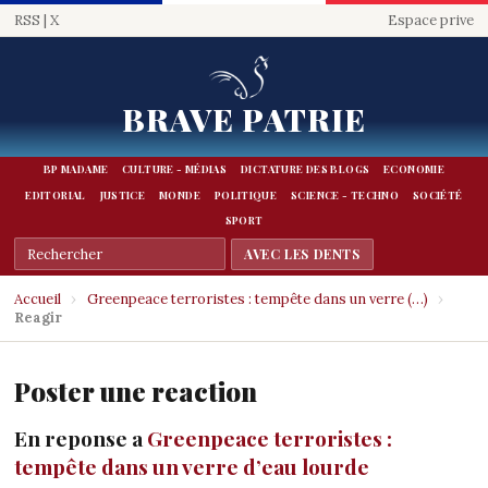
RSS
|
X
Espace prive
BRAVE PATRIE
BP MADAME
CULTURE - MÉDIAS
DICTATURE DES BLOGS
ECONOMIE
EDITORIAL
JUSTICE
MONDE
POLITIQUE
SCIENCE - TECHNO
SOCIÉTÉ
SPORT
Accueil
›
Greenpeace terroristes : tempête dans un verre (…)
›
Reagir
Poster une reaction
En reponse a
Greenpeace terroristes :
tempête dans un verre d’eau lourde