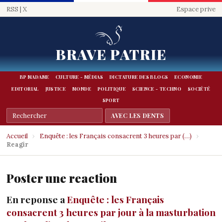
RSS
|
X
Espace prive
BRAVE PATRIE
BP MADAME
CULTURE - MÉDIAS
DICTATURE DES BLOGS
ECONOMIE
EDITORIAL
JUSTICE
MONDE
POLITIQUE
SCIENCE - TECHNO
SOCIÉTÉ
SPORT
Accueil
›
Enquête : les Français consacrent 3 heures par (…)
›
Reagir
Poster une reaction
En reponse a
Enquête : les Français
consacrent 3 heures par jour à la masturbation