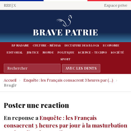
RSS
|
X
Espace prive
BRAVE PATRIE
BP MADAME
CULTURE - MÉDIAS
DICTATURE DES BLOGS
ECONOMIE
EDITORIAL
JUSTICE
MONDE
POLITIQUE
SCIENCE - TECHNO
SOCIÉTÉ
SPORT
Accueil
›
Enquête : les Français consacrent 3 heures par (…)
›
Reagir
Poster une reaction
En reponse a
Enquête : les Français
consacrent 3 heures par jour à la masturbation