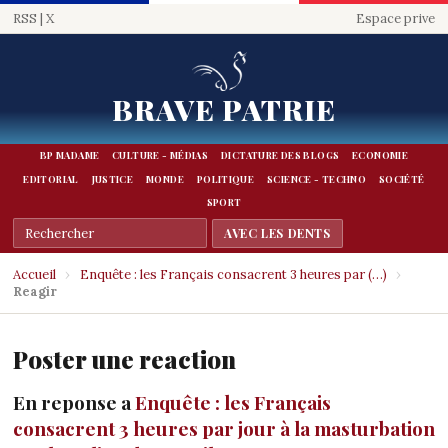
RSS
|
X
Espace prive
BRAVE PATRIE
BP MADAME
CULTURE - MÉDIAS
DICTATURE DES BLOGS
ECONOMIE
EDITORIAL
JUSTICE
MONDE
POLITIQUE
SCIENCE - TECHNO
SOCIÉTÉ
SPORT
Accueil
›
Enquête : les Français consacrent 3 heures par (…)
›
Reagir
Poster une reaction
En reponse a
Enquête : les Français
consacrent 3 heures par jour à la masturbation